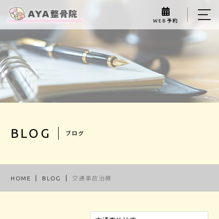
WEB予約
HOME
ABOUT US
MENU
GALLERY
STAFF
BLOG
ブログ
BLOG
ACCESS
HOME
BLOG
交通事故治療
072-493-8047